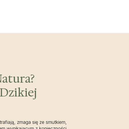
atura?
Dzikiej
trafiają, zmaga się ze smutkiem,
em wynikającym z konieczności