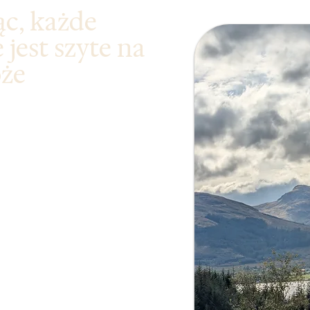
c, każde
jest szyte na
oże
Somatycznej Terapii
u ciała.
y (las, brzeg jeziora,
.
somatyczne
ę i poczucie