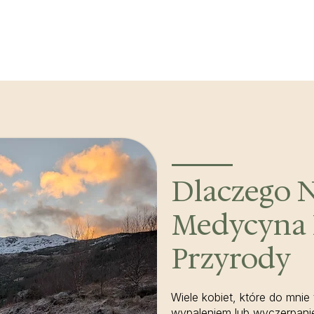
Dlaczego N
Medycyna 
Przyrody
Wiele kobiet, które do mnie 
wypaleniem lub wyczerpani