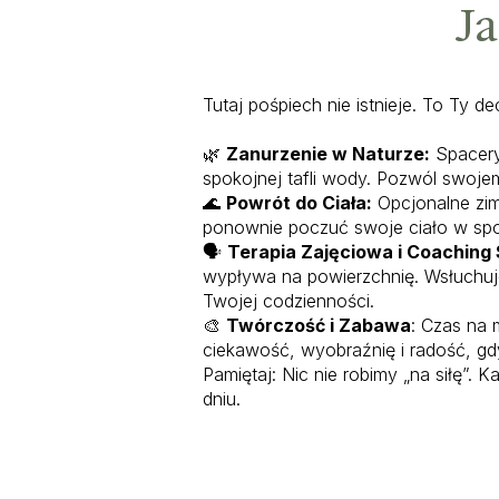
Ja
Tutaj pośpiech nie istnieje. To Ty 
🌿
Zanurzenie w Naturze:
Spacery
spokojnej tafli wody. Pozwól swojem
🌊
Powrót do Ciała:
Opcjonalne zim
ponownie poczuć swoje ciało w spo
🗣️
Terapia Zajęciowa i Coachin
wypływa na powierzchnię. Wsłuchuj
Twojej codzienności.
🎨
Twórczość i Zabawa
: Czas na 
ciekawość, wyobraźnię i radość, gd
Pamiętaj: Nic nie robimy „na siłę
dniu.