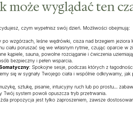
k może wyglądać ten cza
decydujesz, czym wypełnisz swój dzień. Możliwości obejmują:
 po wzgórzach, leśne wędrówki, cisza nad brzegiem jeziora 
u ciału poruszać się we własnym rytmie, czując oparcie w zie
ne kąpiele, sauna, powolne rozciąganie i ćwiczenia uziemiaj
sób bezpieczny i pełen wsparcia.
g Somatyczny
: Spokojne sesje, podczas których z łagodnośc
emy się w sygnały Twojego ciała i wspólnie odkrywamy, jak 
muzykę, sztukę, pisanie, intuicyjny ruch lub po prostu... za
y Twój system powoli opuszcza tryb przetrwania.
”. Każda propozycja jest tylko zaproszeniem, zawsze dosto