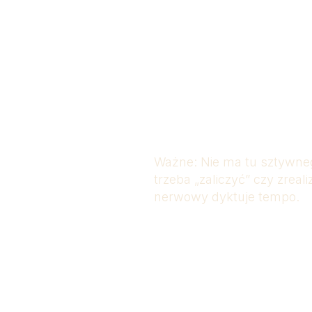
Przestrzeń do odpoczy
integracji
Wsparcie w ponown
kontaktu z ciałem, gr
wewnętrznymi rytm
Ważne: Nie ma tu sztywne
trzeba „zaliczyć” czy zreal
nerwowy dyktuje tempo.