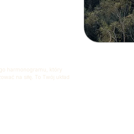
nku, refleksji i
ym nawiązaniu
anicami i
ami
go harmonogramu, który
izować na siłę. To Twój układ