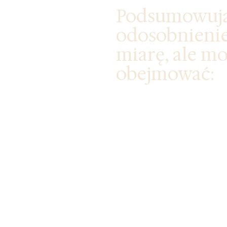
Podsumowują
odosobnienie 
miarę, ale m
obejmować:
Indywidualne sesje 
Zajęciowej i coaching
Czas pod opieką natur
praktyki uziemiające)
Łagodne ćwiczenia 
wspierające regulacj
bezpieczeństwa.