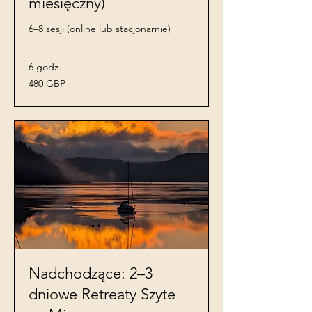
miesięczny)
6–8 sesji (online lub stacjonarnie)
6 godz.
480
480 GBP
funtów
szterlingów
Nadchodzące: 2–3
dniowe Retreaty Szyte