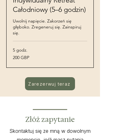
Indywidualny Retreat
Całodniowy (5–6 godzin)
Uwolnij napięcie. Zakorzeń się
głęboko. Zregeneruj się. Zainspiruj
się.
5 godz.
200
200 GBP
funtów
szterlingów
Zarezerwuj teraz
Złóż zapytanie
Skontaktuj się ze mną w dowolnym
momencie, jeśli masz pytania