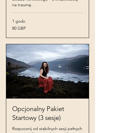
na traumę.
1 godz.
80
80 GBP
funtów
szterlingów
Opcjonalny Pakiet
Startowy (3 sesje)
Rozpocznij od stabilnych sesji pełnych