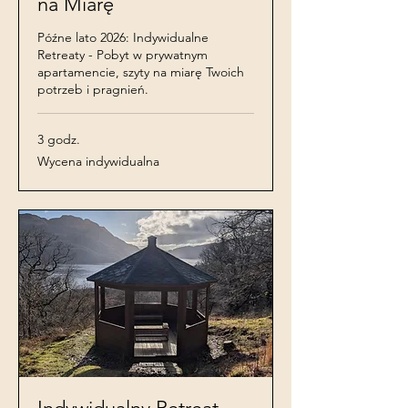
na Miarę
Późne lato 2026: Indywidualne
Retreaty - Pobyt w prywatnym
apartamencie, szyty na miarę Twoich
potrzeb i pragnień.
3 godz.
Wycena
Wycena indywidualna
indywidualna