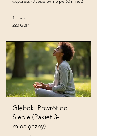
wsparcia. (3 sesje online po 60 minut)
1 godz.
220
220 GBP
funtów
szterlingów
Głęboki Powrót do
Siebie (Pakiet 3-
miesięczny)