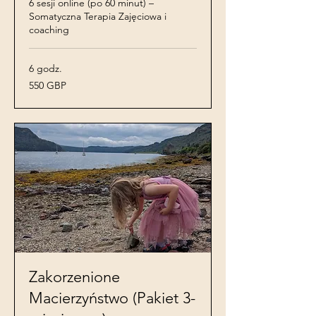
6 sesji online (po 60 minut) –
Somatyczna Terapia Zajęciowa i
coaching
6 godz.
550
550 GBP
funtów
szterlingów
Zakorzenione
Macierzyństwo (Pakiet 3-