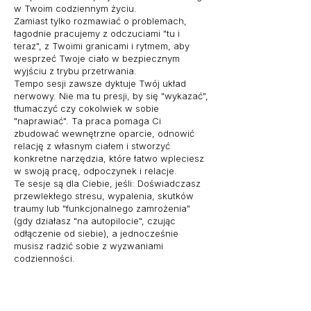
w Twoim codziennym życiu.
Zamiast tylko rozmawiać o problemach,
łagodnie pracujemy z odczuciami "tu i
teraz", z Twoimi granicami i rytmem, aby
wesprzeć Twoje ciało w bezpiecznym
wyjściu z trybu przetrwania.
Tempo sesji zawsze dyktuje Twój układ
nerwowy. Nie ma tu presji, by się "wykazać",
tłumaczyć czy cokolwiek w sobie
"naprawiać". Ta praca pomaga Ci
zbudować wewnętrzne oparcie, odnowić
relację z własnym ciałem i stworzyć
konkretne narzędzia, które łatwo wpleciesz
w swoją pracę, odpoczynek i relacje.
Te sesje są dla Ciebie, jeśli: Doświadczasz
przewlekłego stresu, wypalenia, skutków
traumy lub "funkcjonalnego zamrożenia"
(gdy działasz "na autopilocie", czując
odłączenie od siebie), a jednocześnie
musisz radzić sobie z wyzwaniami
codzienności.
Sesje odbywają się online i można do
nich dołączyć z dowolnego miejsca