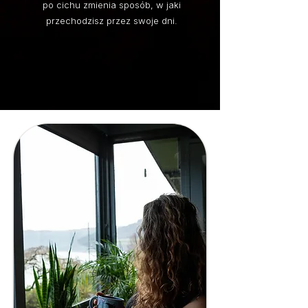
po cichu zmienia sposób, w jaki
przechodzisz przez swoje dni.