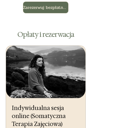
Zarezerwuj bezpłatną 20-minutową rozmowę
Opłaty i rezerwacja
Indywidualna sesja
online (Somatyczna
Terapia Zajęciowa)