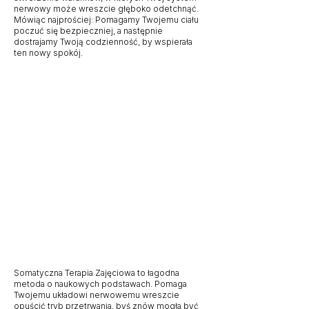
nerwowy może wreszcie głęboko odetchnąć.
Mówiąc najprościej: Pomagamy Twojemu ciału
poczuć się bezpieczniej, a następnie
dostrajamy Twoją codzienność, by wspierała
ten nowy spokój.
Somatyczna Terapia Zajęciowa to łagodna
metoda o naukowych podstawach. Pomaga
Twojemu układowi nerwowemu wreszcie
opuścić tryb przetrwania, byś znów mogła być