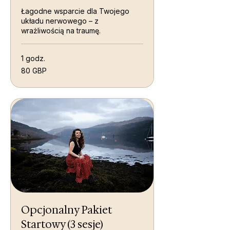
Łagodne wsparcie dla Twojego
układu nerwowego – z
wrażliwością na traumę.
1 godz.
80
80 GBP
funtów
szterlingów
Opcjonalny Pakiet
Startowy (3 sesje)