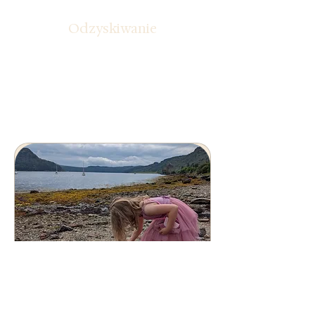
Odzyskiwanie
Tworzenie własnych „kotwic spokoju” i
wprowadzanie kreatywnych mikro-
momentów do codzienności, abyś
mogła znów poczuć siebie.
Zakorzenione