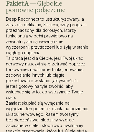
Pakiet A
— Głębokie
ponowne połączenie
Deep Reconnect to ustrukturyzowany, a
zarazem delikatny, 3-miesięczny program
przeznaczony dla dorosłych, którzy
funkcjonują w pełni prawidłowo na
zewnątrz, ale są wewnętrznie
wyczerpani, przytłoczeni lub żyją w stanie
ciągłego napięcia.
Ta praca jest dla Ciebie, jeśli Twój układ
nerwowy nauczył się przetrwać poprzez
forsowanie, nadmierne funkcjonowanie,
zadowalanie innych lub ciągłe
pozostawanie w stanie „aktywności” i
jesteś gotowy na tyle zwolnić, aby
wsłuchać się w to, co wstrzymuje Twoje
ciało.
Zamiast skupiać się wyłącznie na
wglądzie, ten pojemnik działa na poziomie
układu nerwowego. Razem tworzymy
bezpieczeństwo, śledzimy wzorce
zapisane w ciele i stopniowo uwalniamy
reakcje przetrwania, które już Ci nie służą.