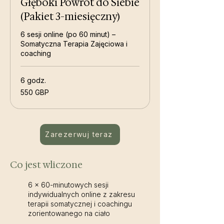
Głęboki Powrót do Siebie
(Pakiet 3-miesięczny)
6 sesji online (po 60 minut) –
Somatyczna Terapia Zajęciowa i
coaching
6 godz.
550
550 GBP
funtów
szterlingów
Zarezerwuj teraz
Co jest wliczone
6 × 60-minutowych sesji
indywidualnych online z zakresu
terapii somatycznej i coachingu
zorientowanego na ciało