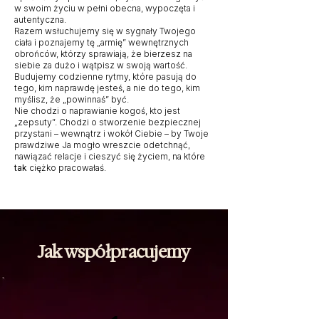
w swoim życiu w pełni obecna, wypoczęta i
autentyczna.
Razem wsłuchujemy się w sygnały Twojego
ciała i poznajemy tę „armię” wewnętrznych
obrońców, którzy sprawiają, że bierzesz na
siebie za dużo i wątpisz w swoją wartość.
Budujemy codzienne rytmy, które pasują do
tego, kim naprawdę jesteś, a nie do tego, kim
myślisz, że „powinnaś” być.
Nie chodzi o naprawianie kogoś, kto jest
„zepsuty”. Chodzi o stworzenie bezpiecznej
przystani – wewnątrz i wokół Ciebie – by Twoje
prawdziwe Ja mogło wreszcie odetchnąć,
nawiązać relacje i cieszyć się życiem, na które
tak
ciężko pracowałaś.
Jak współpracujemy