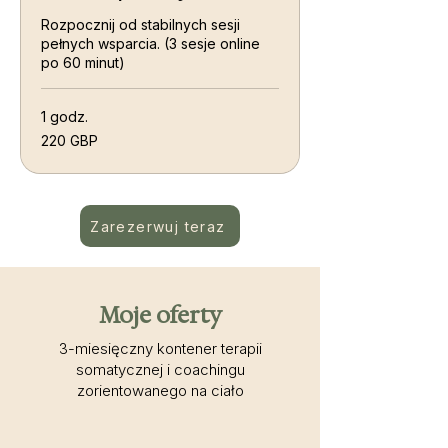
Rozpocznij od stabilnych sesji
pełnych wsparcia. (3 sesje online
po 60 minut)
1 godz.
220
220 GBP
funtów
szterlingów
Zarezerwuj teraz
Moje oferty
3-miesięczny kontener terapii
somatycznej i coachingu
zorientowanego na ciało