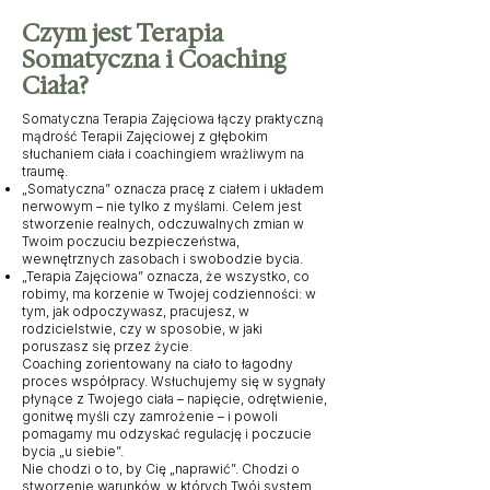
Czym jest Terapia
Somatyczna i Coaching
Ciała?
Somatyczna Terapia Zajęciowa łączy praktyczną
mądrość Terapii Zajęciowej z głębokim
słuchaniem ciała i coachingiem wrażliwym na
traumę.
„Somatyczna” oznacza pracę z ciałem i układem
nerwowym – nie tylko z myślami. Celem jest
stworzenie realnych, odczuwalnych zmian w
Twoim poczuciu bezpieczeństwa,
wewnętrznych zasobach i swobodzie bycia.
„Terapia Zajęciowa” oznacza, że wszystko, co
robimy, ma korzenie w Twojej codzienności: w
tym, jak odpoczywasz, pracujesz, w
rodzicielstwie, czy w sposobie, w jaki
poruszasz się przez życie.
Coaching zorientowany na ciało to łagodny
proces współpracy. Wsłuchujemy się w sygnały
płynące z Twojego ciała – napięcie, odrętwienie,
gonitwę myśli czy zamrożenie – i powoli
pomagamy mu odzyskać regulację i poczucie
bycia „u siebie”.
Nie chodzi o to, by Cię „naprawić”. Chodzi o
stworzenie warunków, w których Twój system