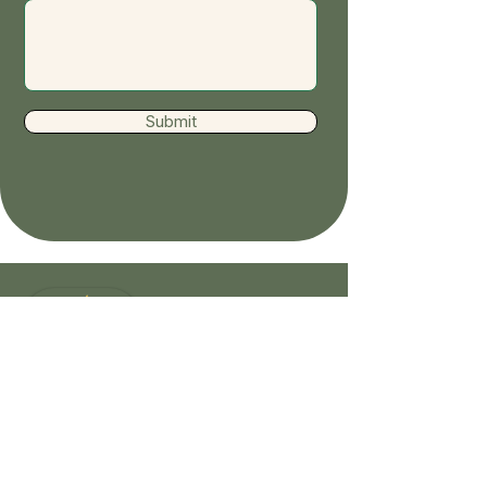
Submit
Powrót do Pełni
Łączę Somatyczną Terapię Zajęciową,
pracę z twórczością i regenerację w