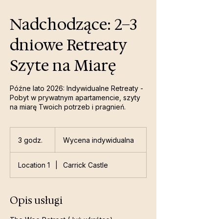
Nadchodzące: 2–3
dniowe Retreaty
Szyte na Miarę
Późne lato 2026: Indywidualne Retreaty -
Pobyt w prywatnym apartamencie, szyty
na miarę Twoich potrzeb i pragnień.
Wycena
indywidualna
3 godz.
3
Wycena indywidualna
g
o
Location 1
|
Carrick Castle
d
z
.
Opis usługi