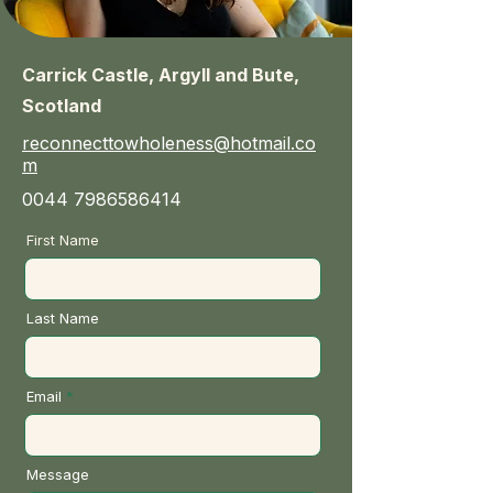
Carrick Castle, Argyll and Bute,
Scotland
reconnecttowholeness@hotmail.co
m
0044 7986586414
First Name
Last Name
Email
Message